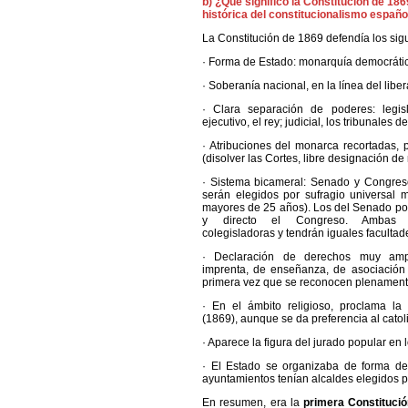
b) ¿Qué significó la Constitución de 186
histórica del constitucionalismo españo
La Constitución de 1869 defendía los sig
· Forma de Estado: monarquía democráti
· Soberanía nacional, en la línea del libe
· Clara separación de poderes: legisla
ejecutivo, el rey; judicial, los tribunales de
· Atribuciones del monarca recortadas, 
(disolver las Cortes, libre designación de 
· Sistema bicameral: Senado y Congre
serán elegidos por sufragio universal 
mayores de 25 años). Los del Senado por 
y directo el Congreso. Ambas 
colegisladoras y tendrán iguales facultad
· Declaración de derechos muy amp
imprenta, de enseñanza, de asociación 
primera vez que se reconocen plenament
· En el ámbito religioso, proclama la 
(1869), aunque se da preferencia al catol
· Aparece la figura del jurado popular en l
· El Estado se organizaba de forma des
ayuntamientos tenían alcaldes elegidos p
En resumen, era la
primera Constituci