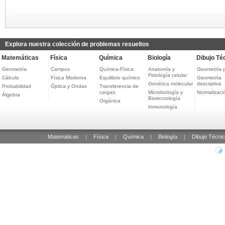
Explora nuestra colección de problemas resueltos
Matemáticas
Física
Química
Biología
Dibujo Té
Geometría
Campos
Química-Física
Anatomía y
Geometría 
Fisiología celular
Cálculo
Física Moderna
Equilibrio químico
Geometría
Genética molecular
descriptiva
Probabilidad
Óptica y Ondas
Transferencia de
cargas
Microbiología y
Normalizaci
Álgebra
Biotecnología
Orgánica
Inmunología
Matemáticas
|
Física
|
Química
|
Biología
|
Dibujo Técni