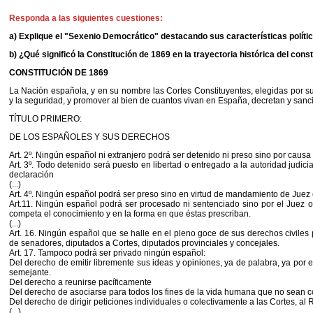
Responda a las siguientes cuestiones:
a) Explique el "Sexenio Democrático" destacando sus características polític
b) ¿Qué significó la Constitución de 1869 en la trayectoria histórica del con
CONSTITUCIÓN DE 1869
La Nación española, y en su nombre las Cortes Constituyentes, elegidas por sufr
y la seguridad, y promover al bien de cuantos vivan en España, decretan y sanci
TÍTULO PRIMERO:
DE LOS ESPAÑOLES Y SUS DERECHOS
Art. 2º. Ningún español ni extranjero podrá ser detenido ni preso sino por causa 
Art. 3º. Todo detenido será puesto en libertad o entregado a la autoridad judicia
declaración
(...)
Art. 4º. Ningún español podrá ser preso sino en virtud de mandamiento de Juez
Art.11. Ningún español podrá ser procesado ni sentenciado sino por el Juez o T
competa el conocimiento y en la forma en que éstas prescriban.
(...)
Art. 16. Ningún español que se halle en el pleno goce de sus derechos civiles 
de senadores, diputados a Cortes, diputados provinciales y concejales.
Art. 17. Tampoco podrá ser privado ningún español:
Del derecho de emitir libremente sus ideas y opiniones, ya de palabra, ya por e
semejante.
Del derecho a reunirse pacíficamente
Del derecho de asociarse para todos los fines de la vida humana que no sean con
Del derecho de dirigir peticiones individuales o colectivamente a las Cortes, al 
(...)