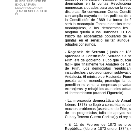
PUEDE SERVIRTE DE
dominaban en la Juntas Revolucionar
EXCUSA PARA
numerosas ciudades para apoyar la revo
DESARROLLAR UN
TEMA DESPEGADO DE
disueltas. Se convocaron Cortes Consti
ÉL.
con amplia mayoría de los políticos de 
la Constitución de 1869. La forma de E
será la monarquía. Tanto unionistas como
monárquicos, a los demócratas les 
ninguno quería a los Borbones. El Gob
frustró las esperanzas populares de e
quintas en el servicio militar, aunque
odiados consumos.
- Regencia de Serrano
( junio de 186
aprobada la Constitución, Serrano fue 
Prim jefe de gobierno. Hubo que buscar
fácil- que finalmente fue Amadeo de Sa
de Prim. Los demócratas republica
insatisfechos y protagonizaron sublevaci
Andalucía. El ministro de Hacienda, Figue
peseta como moneda, promulgó la L
permitían su venta a empresas privadas
extranjeras- y rebajó los aranceles aduan
el librecambismo (arancel Figuerola)
- La monarquía democrática de Amad
febrero 1873) no llegó a consolidarse po
muchos problemas (asesinato de Prim, su
de los progresistas; falta de apoyos so
Cuba y Tercera Guerra Carlista) y el rey a
- El 11 de Febrero de 1873 se pr
República
(febrero 1873-enero 1874),