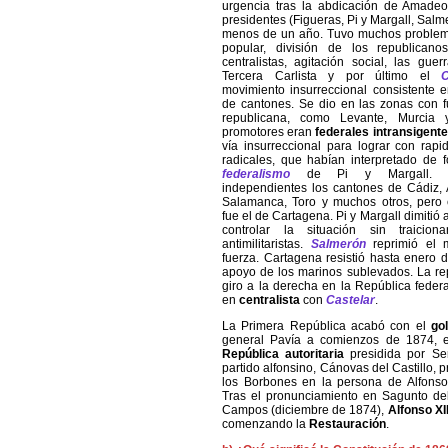
urgencia tras la abdicación de Amadeo
presidentes (Figueras, Pi y Margall, Salm
menos de un año. Tuvo muchos problema
popular, división de los republican
centralistas, agitación social, las gu
Tercera Carlista y por último el
movimiento insurreccional consistente 
de
cantones
. Se dio en las zonas con f
republicana, como Levante, Murcia 
promotores eran
federales intransigent
vía insurreccional para lograr con rapi
radicales, que habían interpretado de f
federalismo
de Pi y Margall. S
independientes los cantones de Cádiz, 
Salamanca, Toro y muchos otros, pero 
fue el de Cartagena. Pi y Margall dimitió 
controlar la situación sin traicion
antimilitaristas.
Salmerón
reprimió el m
fuerza. Cartagena resistió hasta enero d
apoyo de los marinos sublevados. La re
giro a la derecha en la República federa
en
centralista
con
Castelar
.
La Primera República acabó con el
go
general Pavía a comienzos de 1874, e
República autoritaria
presidida por Ser
partido alfonsino, Cánovas del Castillo, p
los Borbones en la persona de Alfonso, 
Tras el pronunciamiento en Sagunto del
Campos (diciembre de 1874),
Alfonso XI
comenzando la
Restauración
.