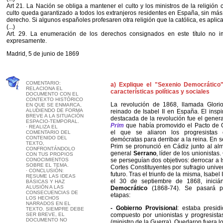
Art 21. La Nación se obliga a mantener el culto y los ministros de la religión c
culto queda garantizado a todos los extranjeros residentes en España, sin más 
derecho. Si algunos españoles profesaren otra religión que la católica, es aplica
(...)
Art. 29. La enumeración de los derechos consignados en este título no im
expresamente.
Madrid, 5 de junio de 1869
COMENTARIO:
a) Explique el "Sexenio Democrático
RELACIONA EL
características políticas y sociales
DOCUMENTO CON EL
CONTEXTO HISTÓRICO
La revolución de 1868, llamada Glori
EN QUE SE ENMARCA,
ALUDIENDO DE FORMA
reinado de Isabel II en España. El inspi
BREVE A LA SITUACIÓN
destacada de la revolución fue el genera
ESPACIO-TEMPORAL.
Prim
que había promovido el Pacto de 
· REALIZA EL
el que se aliaron los progresistas 
COMENTARIO DEL
CONTENIDO DEL
demócratas para derribar a la reina. En 
TEXTO,
Prim se pronunció en Cádiz junto al al
CONFRONTÁNDOLO
general
Serrano
, líder de los unionistas
CON TUS PROPIOS
CONOCIMIENTOS
se perseguían dos objetivos: derrocar a I
SOBRE EL TEMA.
Cortes Constituyentes por sufragio univer
· CONCLUSIÓN:
futuro. Tras el triunfo de la misma, Isabel
RESUME LAS IDEAS
el 30 de septiembre de 1868, inici
BÁSICAS Y HAZ
ALUSIÓN A LAS
Democrático
(1868-74). Se pasará po
CONSECUENCIAS DE
etapas:
LOS HECHOS
NARRADOS EN EL
- Gobierno Provisional
: estaba presid
TEXTO. SIEMPRE DEBE
SER BREVE, EL
compuesto por unionistas y progresistas
DOCUMENTO NO
(ministro de la Guerra). Quedaron fuera 