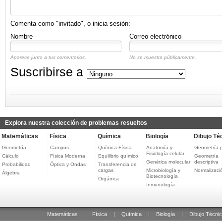
Comenta como "invitado", o inicia sesión:
Nombre
Correo electrónico
Aparece junto a tus comentarios.
No se muestra públicamente.
Suscribirse a
Explora nuestra colección de problemas resueltos
Matemáticas
Física
Química
Biología
Dibujo Té
Geometría
Campos
Química-Física
Anatomía y
Geometría 
Fisiología celular
Cálculo
Física Moderna
Equilibrio químico
Geometría
Genética molecular
descriptiva
Probabilidad
Óptica y Ondas
Transferencia de
cargas
Microbiología y
Normalizaci
Álgebra
Biotecnología
Orgánica
Inmunología
Matemáticas
|
Física
|
Química
|
Biología
|
Dibujo Técni