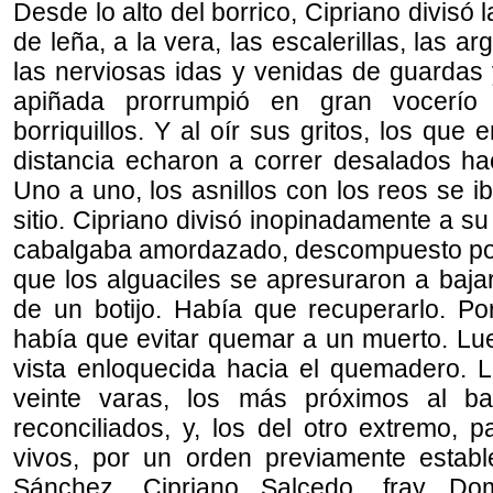
Desde lo alto del borrico, Cipriano divisó 
de leña, a la vera, las escalerillas, las a
las nerviosas idas y venidas de guardas 
apiñada prorrumpió en gran vocerío 
borriquillos. Y al oír sus gritos, los que
distancia echaron a correr desalados ha
Uno a uno, los asnillos con los reos se 
sitio. Cipriano divisó inopinadamente a su
cabalgaba amordazado, descompuesto po
que los alguaciles se apresuraron a bajar
de un botijo. Había que recuperarlo. Po
había que evitar quemar a un muerto. Lue
vista enloquecida hacia el quemadero. 
veinte varas, los más próximos al ba
reconciliados, y, los del otro extremo, 
vivos, por un orden previamente estab
Sánchez, Cipriano Salcedo, fray D