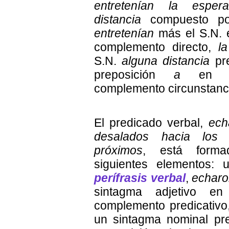
entretenían la espe
distancia
compuesto por
entretenían
más el S.N. 
complemento directo,
l
S.N.
alguna distancia
pre
preposición
a
en 
complemento circunstanci
El predicado verbal,
ech
desalados hacia los
próximos
, está forma
siguientes elementos: 
perífrasis verbal
,
echaro
sintagma adjetivo en
complemento predicativ
un sintagma nominal pr