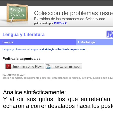
Colección de problemas resue
Extraídos de los exámenes de Selectividad
patrocinado por
PHPDocX
Lengua y Literatura
Lengua
Morfología
Lengua y Literatura
>
Lengua
>
Morfología
>
Perífrasis aspectuales
Perífrasis aspectuales
Imprimir como PDF
Insertar en mi web
PALABRAS CLAVE
oración compleja, complemento periférico, circunstancial de tiempo, infinitivo, subordinada adve
Analice sintácticamente:
Y al oír sus gritos, los que entretenían
echaron a correr desalados hacia los pos