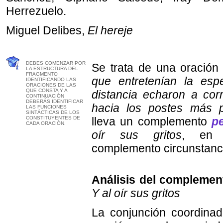
Herrezuelo.
Miguel Delibes,
El hereje
DEBES COMENZAR POR
Se trata de una oración
LA ESTRUCTURA DEL
FRAGMENTO
que entretenían la esp
IDENTIFICANDO LAS
ORACIONES DE LAS
QUE CONSTA Y A
distancia echaron a cor
CONTINUACIÓN
DEBERÁS IDENTIFICAR
hacia los postes más 
LAS FUNCIONES
SINTÁCTICAS DE LOS
CONSTITUYENTES DE
lleva un complemento
pe
CADA ORACIÓN.
oír sus gritos
, en 
complemento circunstanci
Análisis del complement
Y al oír sus gritos
La conjunción coordina