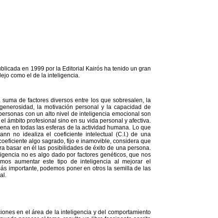
licada en 1999 por la Editorial Kairós ha tenido un gran
ejo como el de la inteligencia.
 suma de factores diversos entre los que sobresalen, la
 generosidad, la motivación personal y la capacidad de
ersonas con un alto nivel de inteligencia emocional son
 el ámbito profesional sino en su vida personal y afectiva.
lena en todas las esferas de la actividad humana. Lo que
nn no idealiza el coeficiente intelectual (C.I.) de una
eficiente algo sagrado, fijo e inamovible, considera que
a basar en él las posibilidades de éxito de una persona.
ligencia no es algo dado por factores genéticos, que nos
os aumentar este tipo de inteligencia al mejorar el
ás importante, podemos poner en otros la semilla de las
al.
iones en el área de la inteligencia y del comportamiento