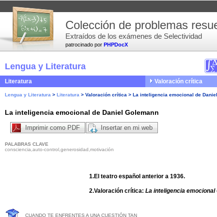
Colección de problemas resue
Extraídos de los exámenes de Selectividad
patrocinado por
PHPDocX
Lengua y Literatura
Literatura
Valoración crítica
Lengua y Literatura
>
Literatura
>
Valoración crítica
>
La inteligencia emocional de Dani
La inteligencia emocional de Daniel Golemann
Imprimir como PDF
Insertar en mi web
PALABRAS CLAVE
consciencia,auto-control,generosidad,motivación
1.El teatro español anterior a 1936.
2.Valoración crítica:
La inteligencia emocional
CUANDO TE ENFRENTES A UNA CUESTIÓN TAN