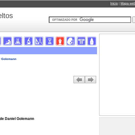
Inicio
|
Mapa we
ltos
el Golemann
de Daniel Golemann