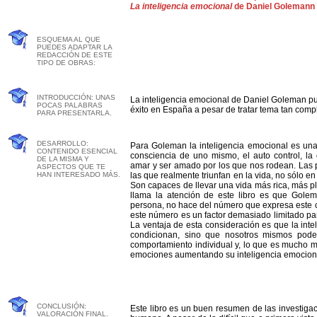
La inteligencia emocional
de Daniel Golemann
ESQUEMA AL QUE
PUEDES ADAPTAR LA
REDACCIÓN DE ESTE
TIPO DE OBRAS:
INTRODUCCIÓN: UNAS
La inteligencia emocional de Daniel Goleman pub
POCAS PALABRAS
éxito en España a pesar de tratar tema tan compl
PARA PRESENTARLA.
DESARROLLO:
Para Goleman la inteligencia emocional es una
CONTENIDO ESENCIAL
consciencia de uno mismo, el auto control, la
DE LA MISMA Y
amar y ser amado por los que nos rodean. Las p
ASPECTOS QUE TE
HAN INTERESADO MÁS.
las que realmente triunfan en la vida, no sólo en
Son capaces de llevar una vida más rica, más p
llama la atención de este libro es que Golema
persona, no hace del número que expresa este co
este número es un factor demasiado limitado par
La ventaja de esta consideración es que la inte
condicionan, sino que nosotros mismos podem
comportamiento individual y, lo que es mucho m
emociones aumentando su inteligencia emocion
CONCLUSIÓN:
Este libro es un buen resumen de las investigac
VALORACIÓN FINAL.