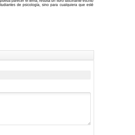
 pueda parecer el tema, resulta un libro fascinante escrito
studiantes de psicología, sino para cualquiera que esté