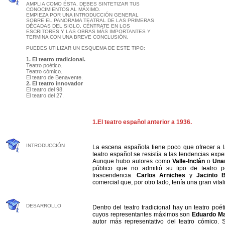
AMPLIA COMO ÉSTA, DEBES SINTETIZAR TUS
CONOCIMIENTOS AL MÁXIMO.
EMPIEZA POR UNA INTRODUCCIÓN GENERAL
SOBRE EL PANORAMA TEATRAL DE LAS PRIMERAS
DÉCADAS DEL SIGLO, CÉNTRATE EN LOS
ESCRITORES Y LAS OBRAS MÁS IMPORTANTES Y
TERMINA CON UNA BREVE CONCLUSIÓN.
PUEDES UTILIZAR UN ESQUEMA DE ESTE TIPO:
1.
El teatro tradicional.
Teatro poético.
Teatro cómico.
El teatro de Benavente.
2. El teatro innovador
El teatro del 98.
El teatro del 27.
1.El teatro español anterior a 1936.
INTRODUCCIÓN
La escena española tiene poco que ofrecer a l
teatro español se resistía a las tendencias ex
Aunque hubo autores como
Valle-Inclán
o
Una
público que no admitió su tipo de teatro 
trascendencia.
Carlos Arniches
y
Jacinto 
comercial que, por otro lado, tenía una gran vital
DESARROLLO
Dentro del teatro tradicional hay un teatro poé
cuyos representantes máximos son
Eduardo Ma
autor más representativo del teatro cómico.