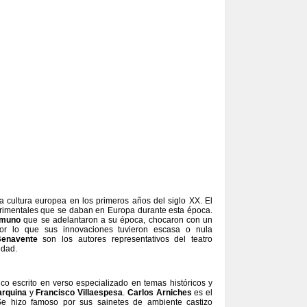
a cultura europea en los primeros años del siglo XX. El
perimentales que se daban en Europa durante esta época.
muno
que se adelantaron a su época, chocaron con un
por lo que sus innovaciones tuvieron escasa o nula
Benavente
son los autores representativos del teatro
idad.
tico escrito en verso especializado en temas históricos y
rquina
y
Francisco Villaespesa
.
Carlos Arniches
es el
 Se hizo famoso por sus sainetes de ambiente castizo