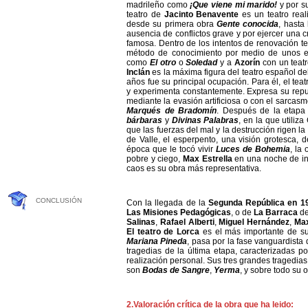
madrileño como
¡Que viene mi marido!
y por s
teatro de
Jacinto Benavente
es un teatro real
desde su primera obra
Gente conocida
, hasta
ausencia de conflictos grave y por ejercer una c
famosa. Dentro de los intentos de renovación te
método de conocimiento por medio de unos e
como
El otro
o
Soledad
y a
Azorín
con un teatr
Inclán
es la máxima figura del teatro español de
años fue su principal ocupación. Para él, el tea
y experimenta constantemente. Expresa su rep
mediante la evasión artificiosa o con el sarcas
Marqués de Bradomín
. Después de la etapa 
bárbaras
y
Divinas Palabras
, en la que utiliz
que las fuerzas del mal y la destrucción rigen l
de Valle, el esperpento, una visión grotesca, 
época que le tocó vivir
Luces de Bohemia
, la
pobre y ciego,
Max Estrella
en una noche de inv
caos es su obra más representativa.
CONCLUSIÓN
Con la llegada de la
Segunda República en 1
Las Misiones Pedagógicas
, o de
La Barraca
d
Salinas
,
Rafael Alberti
,
Miguel Hernández
,
Ma
El teatro de Lorca
es el más importante de su
Mariana Pineda
, pasa por la fase vanguardista
tragedias de la última etapa, caracterizadas por
realización personal. Sus tres grandes tragedias
son
Bodas de Sangre
,
Yerma
, y sobre todo su
2.Valoración crítica de la obra que ha leido: