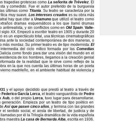
us tragedias grotescas como
La señorita de Trévelez
. El
ista y comedido. Fue el autor preferido de la burguesía
 las últimas como
Titania
. Su teatro se caracteriza por la
rítica muy suave.
Los intereses creados
es su obra más
atral hay que citar a
Unamuno
que utilizó el teatro como
xtraños dramas esquemáticos a los que llamó drumas
o antirrealista, y sin conflictos como en
Old Spain
.
Valle-
l siglo XX. Empezó a escribir teatro en 1905 y durante 20
tro es un espectáculo total, usa técnicas cinematográficas
ulsa ante la sociedad contemporánea de dos maneras, o
mo más mordaz. Su primer teatro es de tipo modernista:
El
intermedia del ciclo mítico formada por las
Comedias
a Galicia como fondo para dar una visión del mundo en el
a existencia de los hombres, llegamos a la creación genial
deformada de la realidad que le sirve como reflejo de la
 obra en la que nos cuenta las últimas horas de un poeta
ierno madrileño, en el ambiente habitual de violencia y
931
y el apoyo decidido que prestó al teatro a través de
e
Federico García Lorca
, el teatro vanguardista de
Pedro
x Aub
, o del propio
Lorca
, tuvo lugar para desarrollarse.
 generación. Empieza por un teatro de tipo poético en
 de
Así que pasen cinco años
, y termina con las grandes
 el sentido social, el ansía de libertad, de justicia y de
 llamadas por él la Trilogía dramática de la vida española
 obra maestra
La casa de Bernarda Alba
, escrita en 1936.