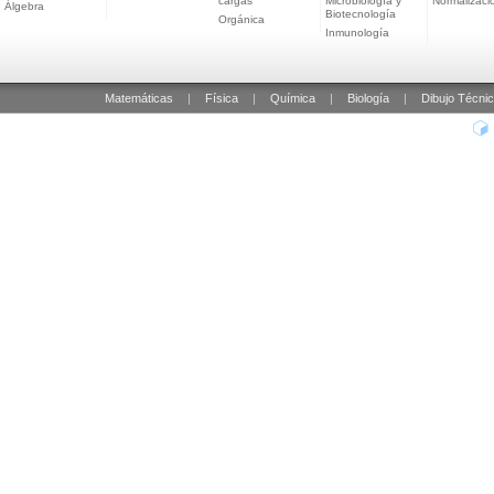
cargas
Microbiología y
Normalizaci
Álgebra
Biotecnología
Orgánica
Inmunología
Matemáticas
|
Física
|
Química
|
Biología
|
Dibujo Técni