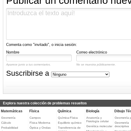
Publicar un comentario nue
Comenta como "invitado", o inicia sesión:
Nombre
Correo electrónico
Aparece junto a tus comentarios.
No se muestra públicamente.
Suscribirse a
Explora nuestra colección de problemas resueltos
Matemáticas
Física
Química
Biología
Dibujo Té
Geometría
Campos
Química-Física
Anatomía y
Geometría 
Fisiología celular
Cálculo
Física Moderna
Equilibrio químico
Geometría
Genética molecular
descriptiva
Probabilidad
Óptica y Ondas
Transferencia de