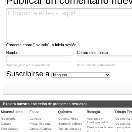
Publicar un comentario nue
Comenta como "invitado", o inicia sesión:
Nombre
Correo electrónico
Aparece junto a tus comentarios.
No se muestra públicamente.
Suscribirse a
Explora nuestra colección de problemas resueltos
Matemáticas
Física
Química
Biología
Dibujo Té
Geometría
Campos
Química-Física
Anatomía y
Geometría 
Fisiología celular
Cálculo
Física Moderna
Equilibrio químico
Geometría
Genética molecular
descriptiva
Probabilidad
Óptica y Ondas
Transferencia de