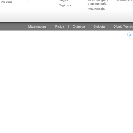
cargas
Microbiología y
Normalizaci
Álgebra
Biotecnología
Orgánica
Inmunología
Matemáticas
|
Física
|
Química
|
Biología
|
Dibujo Técni